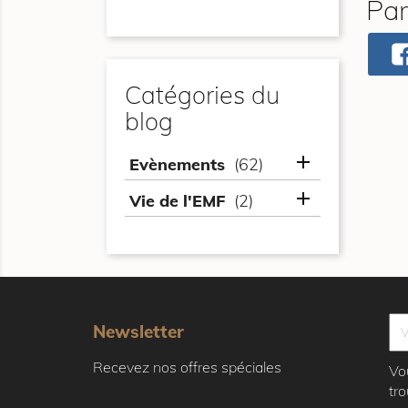
Par
Catégories du
blog

Evènements
(62)

Vie de l'EMF
(2)
Newsletter
Recevez nos offres spéciales
Vo
tr