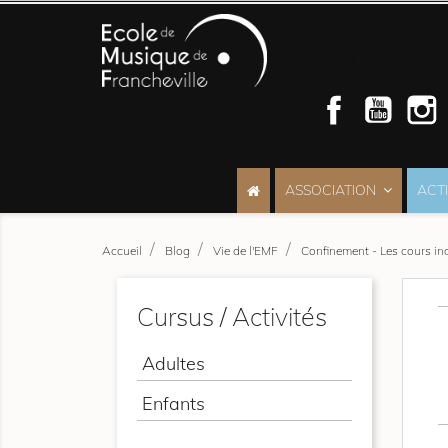
SUIVEZ-
NOUS
Facebook
YouT
ASSOCIATION
ACT
Accueil
Blog
Vie de l'EMF
Confinement - Les cours ind
Cursus / Activités
Adultes
Enfants