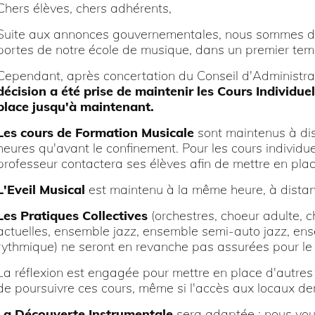
Chers élèves, chers adhérents,
Suite aux annonces gouvernementales, nous sommes dan
portes de notre école de musique, dans un premier tem
Cependant, après concertation du Conseil d'Administrati
décision a été prise de maintenir les Cours Individue
place jusqu'à maintenant.
Les cours de Formation Musicale
sont maintenus à di
heures qu'avant le confinement. Pour les cours individu
professeur contactera ses élèves afin de mettre en pla
L'Eveil Musical
est maintenu à la même heure, à distan
Les Pratiques Collectives
(orchestres, choeur adulte, 
actuelles, ensemble jazz, ensemble semi-auto jazz, en
rythmique) ne seront en revanche pas assurées pour l
La réflexion est engagée pour mettre en place d'autres
de poursuivre ces cours, même si l'accès aux locaux de
La Découverte Instrumentale
sera adaptée : nous vo