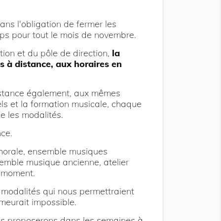
s l'obligation de fermer les
ps pour tout le mois de novembre.
on et du pôle de direction,
la
ls à distance, aux horaires en
stance également, aux mêmes
els et la formation musicale, chaque
ce les modalités.
ce.
chorale, ensemble musiques
semble musique ancienne, atelier
e moment.
 modalités qui nous permettraient
meurait impossible.
us proposerons dans les semaines à