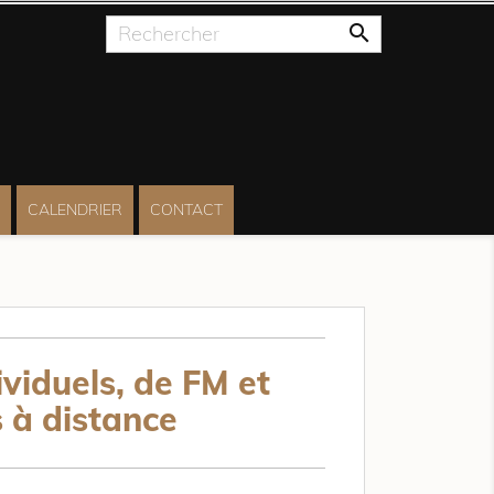

CALENDRIER
CONTACT
viduels, de FM et
 à distance